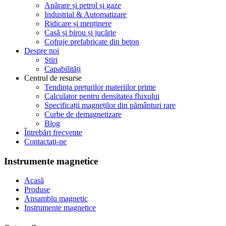
Apărare și petrol și gaze
Industrial & Automatizare
Ridicare și menținere
Casă și birou și jucărie
Cofraje prefabricate din beton
Despre noi
Ştiri
Capabilități
Centrul de resurse
Tendința prețurilor materiilor prime
Calculator pentru densitatea fluxului
Specificații magneților din pământuri rare
Curbe de demagnetizare
Blog
Întrebări frecvente
Contactaţi-ne
Instrumente magnetice
Acasă
Produse
Ansamblu magnetic
Instrumente magnetice