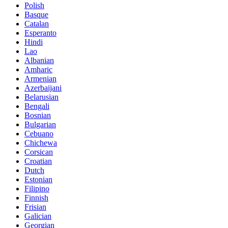
Polish
Basque
Catalan
Esperanto
Hindi
Lao
Albanian
Amharic
Armenian
Azerbaijani
Belarusian
Bengali
Bosnian
Bulgarian
Cebuano
Chichewa
Corsican
Croatian
Dutch
Estonian
Filipino
Finnish
Frisian
Galician
Georgian