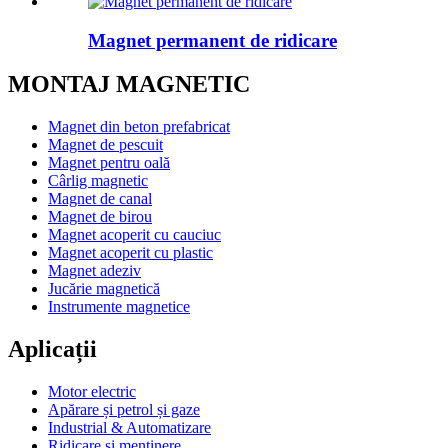
Magnet permanent de ridicare
MONTAJ MAGNETIC
Magnet din beton prefabricat
Magnet de pescuit
Magnet pentru oală
Cârlig magnetic
Magnet de canal
Magnet de birou
Magnet acoperit cu cauciuc
Magnet acoperit cu plastic
Magnet adeziv
Jucărie magnetică
Instrumente magnetice
Aplicații
Motor electric
Apărare și petrol și gaze
Industrial & Automatizare
Ridicare și menținere