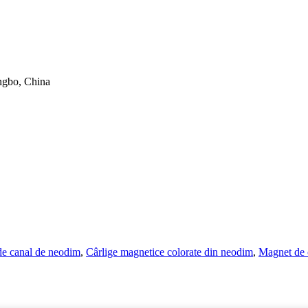
ngbo, China
e canal de neodim
,
Cârlige magnetice colorate din neodim
,
Magnet de 