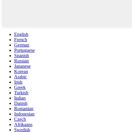
English
French
German
Portuguese
Spanish
Russian
Japanese
Korean
Arabic
Irish
Greek
Turkish
Italian
Danish
Romanian
Indonesian
Czech
Afrikaans
Swedish