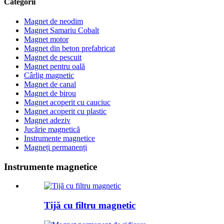
Categorii
Magnet de neodim
Magnet Samariu Cobalt
Magnet motor
Magnet din beton prefabricat
Magnet de pescuit
Magnet pentru oală
Cârlig magnetic
Magnet de canal
Magnet de birou
Magnet acoperit cu cauciuc
Magnet acoperit cu plastic
Magnet adeziv
Jucărie magnetică
Instrumente magnetice
Magneți permanenți
Instrumente magnetice
Tijă cu filtru magnetic